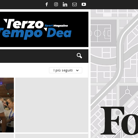
I più seguiti
el