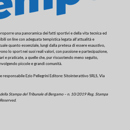
porre una panoramica dei fatti sportivi e della vita tecnica ed
bili on line con adeguata tempistica legata all’attualità e
uale quanto essenziale, lungi dalla pretesa di essere esaustivo,
ivono lo sport nei suoi reali valori, con passione e partecipazione,
lari e praticate, a quelle che, pur riscuotendo meno seguito,
involgendo piccole e grandi comunità.
e responsabile Ezio Pellegrini Editore: Sitointerattivo SRLS, Via
tro della Stampa del Tribunale di Bergamo – n. 10/2019 Reg. Stampa
 Reserved.