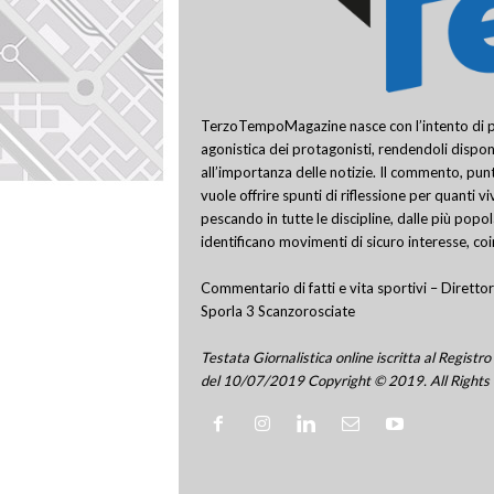
TerzoTempoMagazine nasce con l’intento di pro
agonistica dei protagonisti, rendendoli disponi
all’importanza delle notizie. Il commento, punt
vuole offrire spunti di riflessione per quanti v
pescando in tutte le discipline, dalle più popo
identificano movimenti di sicuro interesse, co
Commentario di fatti e vita sportivi – Direttor
Sporla 3 Scanzorosciate
Testata Giornalistica online iscritta al Regis
del 10/07/2019 Copyright © 2019. All Rights