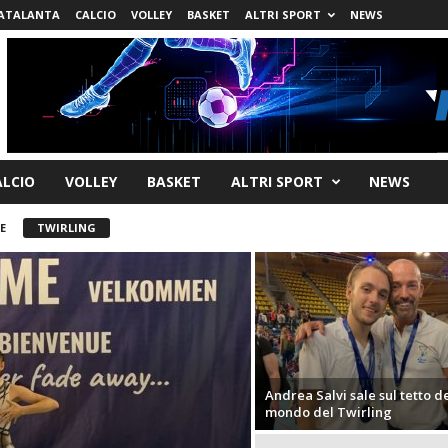
ATALANTA
CALCIO
VOLLEY
BASKET
ALTRI SPORT
NEWS
ALCIO
VOLLEY
BASKET
ALTRI SPORT
NEWS
E
TWIRLING
Andrea Salvi sale sul tetto d
mondo del Twirling