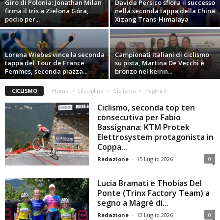
Giro di Polonia: Jonathan Milan
Davide Persico sfiora il successo
firma il tris a Zielona Góra,
nella seconda tappa della China
podio per...
Xizang Trans-Himalaya
Lorena Wiebes vince la seconda
Campionati Italiani di ciclismo
tappa del Tour de France
su pista, Martina De Vecchi è
Femmes, seconda piazza...
bronzo nel keirin...
CICLISMO
Home
Discipline
Ciclismo
Pagina 3
Ciclismo, seconda top ten
consecutiva per Fabio
Bassignana: KTM Protek
Elettrosystem protagonista in
Coppa...
Redazione
-
15 Luglio 2026
0
Lucia Bramati e Thobias Del
Ponte (Trinx Factory Team) a
segno a Magrè di...
Redazione
-
12 Luglio 2026
0