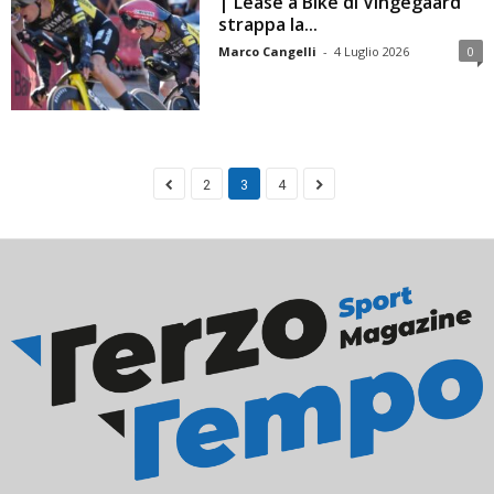
| Lease a Bike di Vingegaard
strappa la...
Marco Cangelli
-
4 Luglio 2026
0
2
3
4