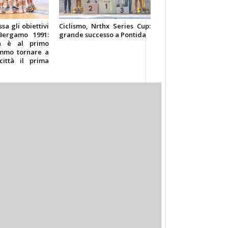
ssa gli obiettivi
Ciclismo, Nrthx Series Cup:
Bergamo 1991:
grande successo a Pontida
za è al primo
emmo tornare a
città il prima