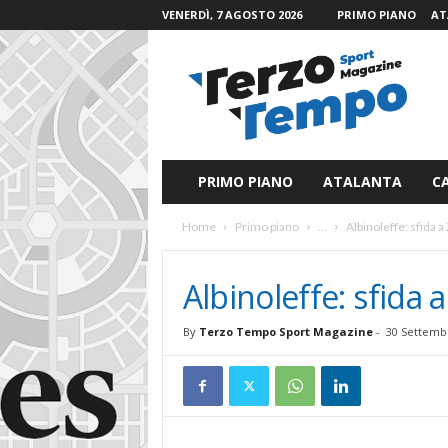
VENERDÌ, 7 AGOSTO 2026
PRIMO PIANO
AT
T
e
r
z
o
T
e
PRIMO PIANO
ATALANTA
C
m
p
Home
Primo piano
...
Albinoleffe: sfida 
o
S
p
Albinoleffe: sfida
o
r
By
Terzo Tempo Sport Magazine
-
30 Settemb
t
M
a
g
a
z