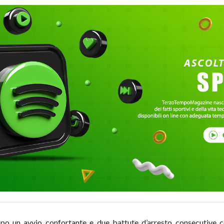
po un avvio confortante e due battute d’arresto consecutive co