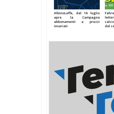
AlbinoLeffe, dal 16 luglio
Fahren
apre la Campagna
lette
abbonamenti a prezzi
calci
invariati
del c