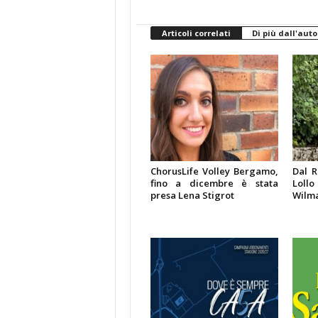
Articoli correlati
Di più dall'auto
ChorusLife Volley Bergamo,
Dal R
fino a dicembre è stata
Lollo
presa Lena Stigrot
Wilma