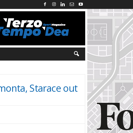
imonta, Starace out