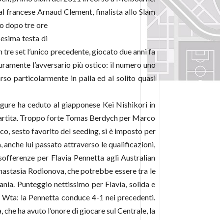
l francese Arnaud Clement, finalista allo Slam
ro
dopo tre ore
cesima testa di
 tre set l’unico precedente, giocato due anni fa
curamente l’avversario più ostico: il numero uno
so particolarmente in palla ed al solito quasi
ligure ha ceduto al giapponese Kei Nishikori in
n partita. Troppo forte Tomas Berdych per Marco
eco, sesto favorito del seeding, si è imposto per
 anche lui passato attraverso le qualificazioni,
sofferenze per Flavia Pennetta agli Australian
Anastasia Rodionova, che potrebbe essere tra le
ania. Punteggio nettissimo per Flavia, solida e
 Wta: la Pennetta conduce 4-1 nei precedenti.
che ha avuto l’onore di giocare sul Centrale, la