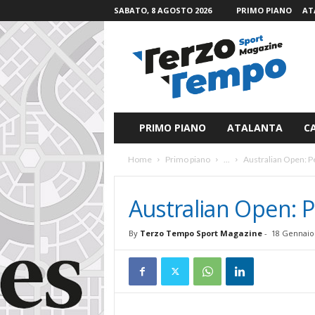
SABATO, 8 AGOSTO 2026
PRIMO PIANO
AT
T
e
r
z
o
T
e
PRIMO PIANO
ATALANTA
C
m
p
Home
Primo piano
...
Australian Open: Pe
o
S
p
Australian Open: P
o
r
By
Terzo Tempo Sport Magazine
-
18 Gennaio
t
M
a
g
a
z