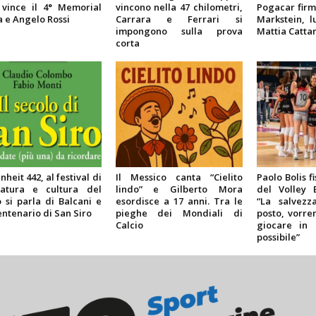
 vince il 4° Memorial
vincono nella 47 chilometri,
Pogacar firm
 e Angelo Rossi
Carrara e Ferrari si
Markstein, 
impongono sulla prova
Mattia Catta
corta
heit 442, al festival di
Il Messico canta “Cielito
Paolo Bolis fi
ratura e cultura del
lindo” e Gilberto Mora
del Volley 
o si parla di Balcani e
esordisce a 17 anni. Tra le
“La salvez
entenario di San Siro
pieghe dei Mondiali di
posto, vorr
Calcio
giocare in 
possibile”