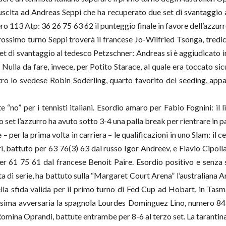
uscita ad Andreas Seppi che ha recuperato due set di svantaggio a
 113 Atp: 36 26 75 63 62 il punteggio finale in favore dell’azzur
prossimo turno Seppi troverà il francese Jo-Wilfried Tsonga, tredi
set di svantaggio al tedesco Petzschner: Andreas si è aggiudicato in
Nulla da fare, invece, per Potito Starace, al quale era toccato si
o lo svedese Robin Soderling, quarto favorito del seeding, appar
 “no” per i tennisti italiani. Esordio amaro per Fabio Fognini: il 
to set l’azzurro ha avuto sotto 3-4 una palla break per rientrare i
per la prima volta in carriera – le qualificazioni in uno Slam: il c
, battuto per 63 76(3) 63 dal russo Igor Andreev, e Flavio Cipolla,
per 61 75 61 dal francese Benoit Paire. Esordio positivo e senza 
ta di serie, ha battuto sulla “Margaret Court Arena” l’australiana 
ella sfida valida per il primo turno di Fed Cup ad Hobart, in Tasm
ossima avversaria la spagnola Lourdes Dominguez Lino, numero 84
omina Oprandi, battute entrambe per 8-6 al terzo set. La tarantina, 