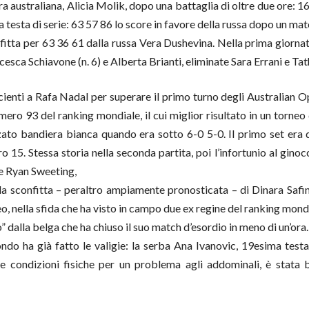
ra australiana, Alicia Molik, dopo una battaglia di oltre due ore: 1
 testa di serie: 63 57 86 lo score in favore della russa dopo un ma
itta per 63 36 61 dalla russa Vera Dushevina. Nella prima giornata,
cesca Schiavone (n. 6) e Alberta Brianti, eliminate Sara Errani e Ta
cienti a Rafa Nadal per superare il primo turno degli Australian O
mero 93 del ranking mondiale, il cui miglior risultato in un torneo
lzato bandiera bianca quando era sotto 6-0 5-0. Il primo set er
 15. Stessa storia nella seconda partita, poi l’infortunio al ginocc
se Ryan Sweeting,
la sconfitta – peraltro ampiamente pronosticata – di Dinara Safin
, nella sfida che ha visto in campo due ex regine del ranking mondia
 dalla belga che ha chiuso il suo match d’esordio in meno di un’ora.
o ha già fatto le valigie: la serba Ana Ivanovic, 19esima testa d
e condizioni fisiche per un problema agli addominali, è stata 