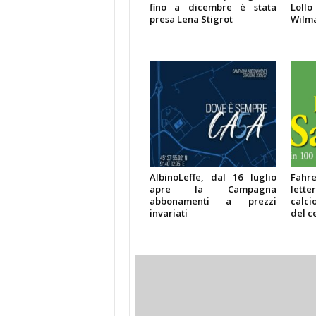
fino a dicembre è stata
Lollo
presa Lena Stigrot
Wilma
AlbinoLeffe, dal 16 luglio
Fahren
apre la Campagna
lette
abbonamenti a prezzi
calci
invariati
del c