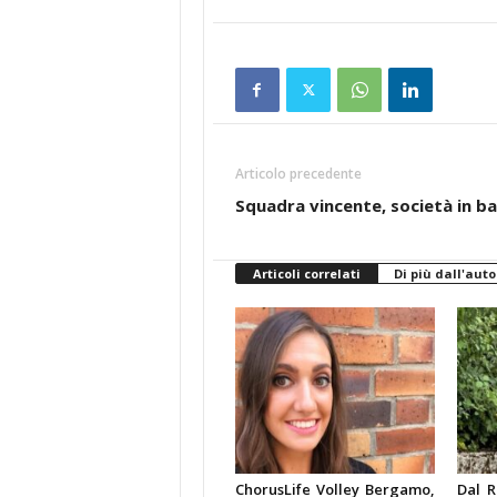
Articolo precedente
Squadra vincente, società in b
Articoli correlati
Di più dall'auto
ChorusLife Volley Bergamo,
Dal R