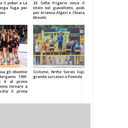
a il poker a Le
23: Sofia Frigerio vince il
lunga fuga per
titolo nel giavellotto, podi
neo
per Arianna Algeri e Chiara
Minotti
ssa gli obiettivi
Ciclismo, Nrthx Series Cup:
Bergamo 1991:
grande successo a Pontida
za è al primo
emmo tornare a
città il prima