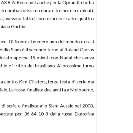
6 63 8-6. Rimpianti anche per la Oprandi, che ha
tch combattutissimo durato tre ore e tre minuti.
 avevano fatto il loro esordio le altre quattro
thiana Garbin.
pen. Di fronte al numero uno del mondo c’era il
 dello Slam è il secondo turno al Roland Garros
a durato appena 19 minuti con Nadal che aveva
hio e il ritiro del brasiliano. Al prossimo turno
a contro Kim Clijsters, terza testa di serie ma
le. La russa, finalista due anni fa a Melbourne,
i serie e finalista allo Slam Aussie nel 2008,
battuta per 36 64 10-8 dalla russa Ekaterina