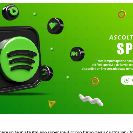
dere un tennista italiano superare il primo turno degli Australian 