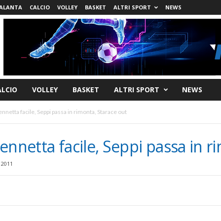
ALANTA
CALCIO
VOLLEY
BASKET
ALTRI SPORT
NEWS
ALCIO
VOLLEY
BASKET
ALTRI SPORT
NEWS
nnetta facile, Seppi passa in rimonta, Starace out
ennetta facile, Seppi passa in r
 2011