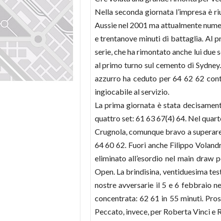
Nella seconda giornata l’impresa è ri
Aussie nel 2001 ma attualmente numero
e trentanove minuti di battaglia. Al 
serie, che ha rimontato anche lui due 
al primo turno sul cemento di Sydney. 
azzurro ha ceduto per 64 62 62 contr
ingiocabile al servizio.
La prima giornata è stata decisamente
quattro set: 61 63 67(4) 64. Nel quar
Crugnola, comunque bravo a superare – 
64 60 62. Fuori anche Filippo Volandri
eliminato all’esordio nel main draw 
Open. La brindisina, ventiduesima tes
nostre avversarie il 5 e 6 febbraio n
concentrata: 62 61 in 55 minuti. Pr
Peccato, invece, per Roberta Vinci e R