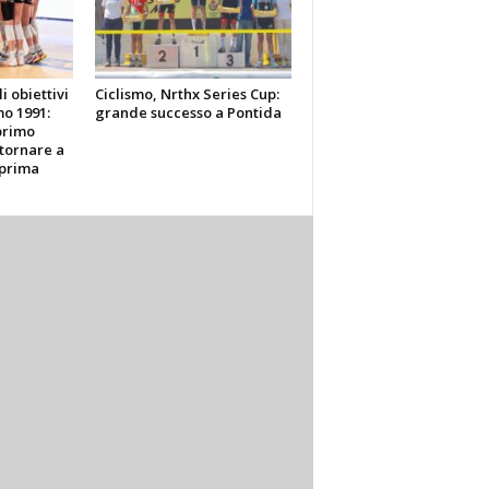
li obiettivi
Ciclismo, Nrthx Series Cup:
o 1991:
grande successo a Pontida
primo
tornare a
 prima