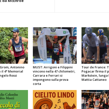
 -2 da McEnroe
l Grom, Antonino
MUST: Arrigoni e Filippini
Tour de France: 
e il 4° Memorial
vincono nella 47 chilometri,
Pogacar firma il 
ngelo Rossi
Carrara e Ferrari si
Markstein, lunga 
impongono sulla prova
Mattia Cattaneo
corta