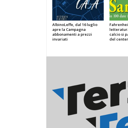
AlbinoLeffe, dal 16 luglio
Fahrenheit
apre la Campagna
letteratur
abbonamenti a prezzi
calcio si p
invariati
del centen