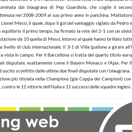
minata dai blaugrana di Pep Guardiola, che coglie il secon
ttenuta nel 2008-2009 al suo primo anno in panchina. Mattator
o Lionel Messi, il quale, dopo il gol del vantaggio siglato da Pedro 
 equilibrio il primo tempo, ha firmato la rete del 2-1 con un sinistr
stazione da 10 quella di Messi, intorno al quale hanno brillato tutte
livello di club internazionale. Il 3-1 di Villa (pallone a girare all’
za vista in campo. Per il Barcellona si tratta del quarto titolo eur
tali disputate, esattamente come il Bayern Monaco e l’Ajax. Per 
è uscito sconfitto dalle ultime due finali disputate con i blaugrana.
ione più titolata nella Champions (già Coppa dei Campioni) con 
contro le 12 vittorie dell’Italia e 11 successi delle squadre inglesi.