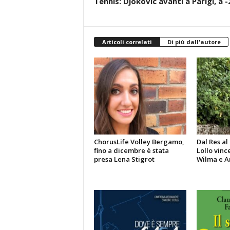
Tennis: Djokovic avanti a Parigi, a
Articoli correlati
Di più dall'autore
ChorusLife Volley Bergamo,
Dal Res a
fino a dicembre è stata
Lollo vinc
presa Lena Stigrot
Wilma e A