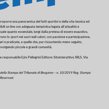
porre una panoramica dei fatti sportivi e della vita tecnica ed
bili on line con adeguata tempistica legata all’attualità e
uale quanto essenziale, lungi dalla pretesa di essere esaustivo,
ivono lo sport nei suoi reali valori, con passione e partecipazione,
lari e praticate, a quelle che, pur riscuotendo meno seguito,
involgendo piccole e grandi comunità.
e responsabile Ezio Pellegrini Editore: Sitointerattivo SRLS, Via
tro della Stampa del Tribunale di Bergamo – n. 10/2019 Reg. Stampa
 Reserved.