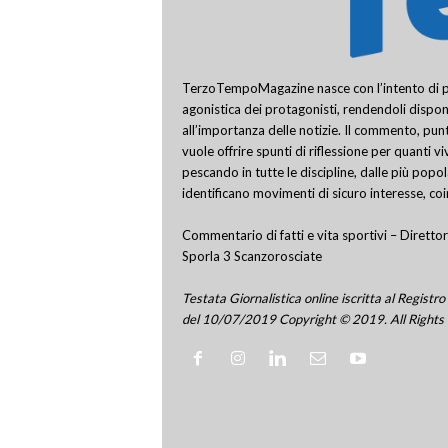
TerzoTempoMagazine nasce con l’intento di pro
agonistica dei protagonisti, rendendoli disponi
all’importanza delle notizie. Il commento, punt
vuole offrire spunti di riflessione per quanti v
pescando in tutte le discipline, dalle più popo
identificano movimenti di sicuro interesse, co
Commentario di fatti e vita sportivi – Direttor
Sporla 3 Scanzorosciate
Testata Giornalistica online iscritta al Regis
del 10/07/2019 Copyright © 2019. All Rights