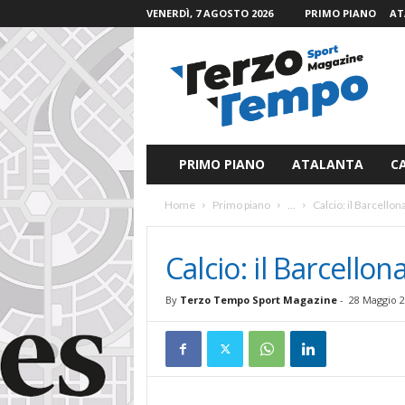
VENERDÌ, 7 AGOSTO 2026
PRIMO PIANO
AT
T
e
r
z
o
T
e
PRIMO PIANO
ATALANTA
C
m
p
Home
Primo piano
...
Calcio: il Barcellon
o
S
p
Calcio: il Barcello
o
r
By
Terzo Tempo Sport Magazine
-
28 Maggio 
t
M
a
g
a
z