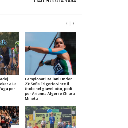
CIAO PICCOLA YARA
Tadej
Campionati Italiani Under
poker a Le
23: Sofia Frigerio vince il
fuga per
titolo nel giavellotto, podi
per Arianna Algeri e Chiara
Minotti