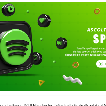
uropa battendo 3-1 il Manchester United nella finale disputata a