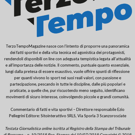
TerzoTempoMagazine nasce con l’intento di proporre una panoramica
dei fatti sportivi e della vita tecnica ed agonistica dei protagonisti,
rendendoli disponibili on line con adeguata tempistica legata all’attualità
e all’importanza delle notizie. Il commento, puntuale quanto essenziale,
lungi dalla pretesa di essere esaustivo, vuole offrire spunti di riflessione
per quanti vivono lo sport nei suoi reali valori, con passione e
partecipazione, pescando in tutte le discipline, dalle più popolari e
praticate, a quelle che, pur riscuotendo meno seguito, identificano
movimenti di sicuro interesse, coinvolgendo piccole e grandi comunità.
Commentario di fatti e vita sportivi – Direttore responsabile Ezio
Pellegrini Editore: Sitointerattivo SRLS, Via Sporla 3 Scanzorosciate
Testata Giornalistica online iscritta al Registro della Stampa del Tribunale
di Bergamo – n. 10/2019 Reg. Stampa del 10/07/2019 Copyright © 2019.