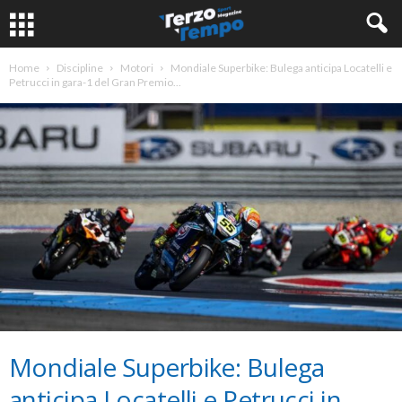
Home
Discipline
Motori
Mondiale Superbike: Bulega anticipa Locatelli e
Petrucci in gara-1 del Gran Premio...
Mondiale Superbike: Bulega
anticipa Locatelli e Petrucci in