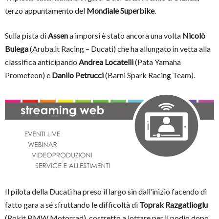
terzo appuntamento del
Mondiale Superbike
.
Sulla pista di
Assen
a imporsi è stato ancora una volta
Nicolò
Bulega
(Aruba.it Racing – Ducati) che ha allungato in vetta alla
classifica anticipando
Andrea Locatelli
(Pata Yamaha
Prometeon) e
Danilo Petrucci
(Barni Spark Racing Team).
Il pilota della Ducati ha preso il largo sin dall’inizio facendo di
fatto gara a sé sfruttando le difficoltà di
Toprak Razgatlioglu
(Rokit BMW Motorrad), costretto a lottare per il podio dopo