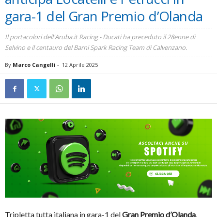
gara-1 del Gran Premio d’Olanda
Il portacolori dell'Aruba.it Racing - Ducati ha preceduto il 28enne di
Selvino e il centauro del Barni Spark Racing Team di Calvenzano.
By
Marco Cangelli
-
12 Aprile 2025
Tripletta tutta italiana in gara-1 del
Gran Premio d’Olanda
,