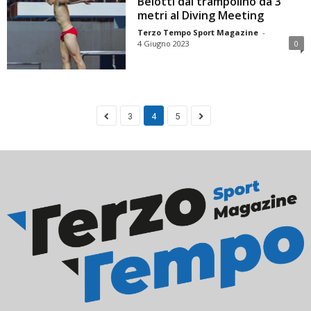
Belotti dal trampolino da 3
metri al Diving Meeting
Terzo Tempo Sport Magazine
-
4 Giugno 2023
0
3
4
5