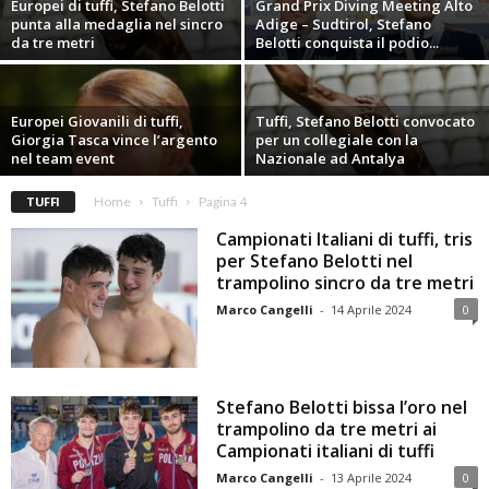
Europei di tuffi, Stefano Belotti
Grand Prix Diving Meeting Alto
punta alla medaglia nel sincro
Adige – Sudtirol, Stefano
da tre metri
Belotti conquista il podio...
Europei Giovanili di tuffi,
Tuffi, Stefano Belotti convocato
Giorgia Tasca vince l’argento
per un collegiale con la
nel team event
Nazionale ad Antalya
TUFFI
Home
Tuffi
Pagina 4
Campionati Italiani di tuffi, tris
per Stefano Belotti nel
trampolino sincro da tre metri
Marco Cangelli
-
14 Aprile 2024
0
Stefano Belotti bissa l’oro nel
trampolino da tre metri ai
Campionati italiani di tuffi
Marco Cangelli
-
13 Aprile 2024
0