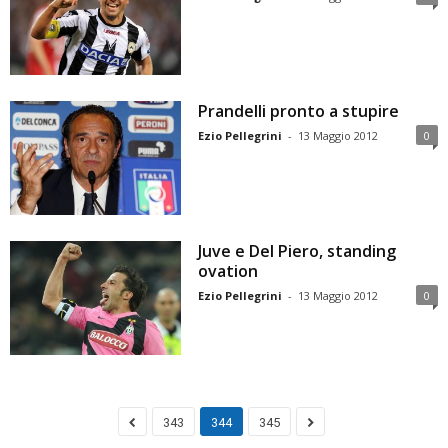
Prandelli pronto a stupire
Ezio Pellegrini
-
13 Maggio 2012
0
Juve e Del Piero, standing
ovation
Ezio Pellegrini
-
13 Maggio 2012
0
343
344
345