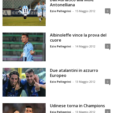
Antonelliana
Ezio Pellegrini
-
15 Maggio 2012
0
Albinoleffe vince la prova del
cuore
Ezio Pellegrini
-
14 Maggio 2012
0
Due atalantini in azzurro
Europeo
Ezio Pellegrini
-
13 Maggio 2012
0
Udinese torna in Champions
Ezio Pellegrini
-
13 Maggio 2012
0