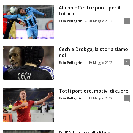
Albinoleffe: tre punti per il
futuro
Ezio Pellegrini
-
20 Maggio 2012
0
Cech e Drobga, la storia siamo
noi
Ezio Pellegrini
-
19 Maggio 2012
0
Totti portiere, motivi di cuore
Ezio Pellegrini
-
17 Maggio 2012
0
Dall’Adriatico alla Mole