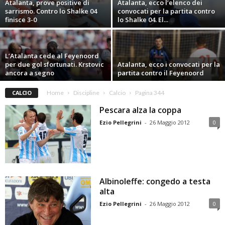
Atalanta, prove positive di
Atalanta, ecco l’elenco dei
sarrismo. Contro lo Shalke 04
convocati per la partita contro
finisce 3-0
lo Shalke 04. El...
L’Atalanta cede al Feyenoord
per due gol sfortunati. Krstovic
Atalanta, ecco i convocati per la
ancora a segno
partita contro il Feyenoord
CALCIO
Home
Discipline
Calcio
Pagina 344
Pescara alza la coppa
Ezio Pellegrini
-
26 Maggio 2012
0
Albinoleffe: congedo a testa
alta
Ezio Pellegrini
-
26 Maggio 2012
0