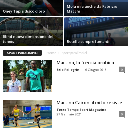
Mola mia anche da Fabrizio
Oney Tapia disco d’oro
Macchi
Blind nuova dimensione del
tennis
Rotelle sempre fumanti
SPORT PARALIMPICI
Home
Sport paralimpici
Martina, la freccia orobica
Ezio Pellegrini
-
6 Giugno 2013
0
Martina Caironi il mito resiste
Terzo Tempo Sport Magazine
-
27 Gennaio 2021
0