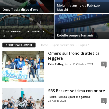
Mola mia anche da Fabrizio
Oney Tapia disco d’oro
Macchi
Blind nuova dimensione del
tennis
Rotelle sempre fumanti
SPORT PARALIMPICI
Home
Sport paralimpici
Pagina 6
Omero sul trono di atletica
leggera
Ezio Pellegrini
-
11 Ottobre 2021
0
SBS Basket settima con onore
Terzo Tempo Sport Magazine
-
28 Aprile 2021
0