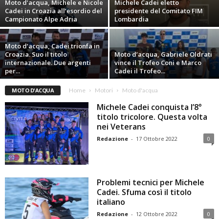
Moto d’acqua, Michele e Nicole
Michele Cadei eletto
Cadei in Croazia all’esordio del
presidente del Comitato FIM
Campionato Alpe Adria
Lombardia
Moto d’acqua, Cadei trionfa in
Croazia. Suo il titolo
Moto d’acqua, Gabriele Oldrati
internazionale. Due argenti
vince il Trofeo Coni e Marco
per...
Cadei il Trofeo...
MOTO D'ACQUA
Home
Motori
Moto d'acqua
Michele Cadei conquista l’8°
titolo tricolore. Questa volta
nei Veterans
Redazione
-
17 Ottobre 2022
0
Problemi tecnici per Michele
Cadei. Sfuma così il titolo
italiano
Redazione
-
12 Ottobre 2022
0